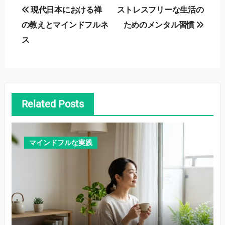
投
現代日本における禅
ストレスフリーな生活の
稿
の教えとマインドフルネ
ためのメンタル習慣
ス
ナ
ビ
ゲ
ー
Related Posts
シ
マインドフルな実践
ョ
ン