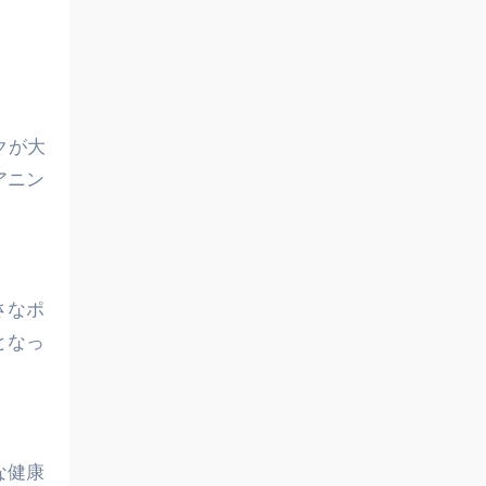
。
クが大
アニン
さなポ
となっ
な健康