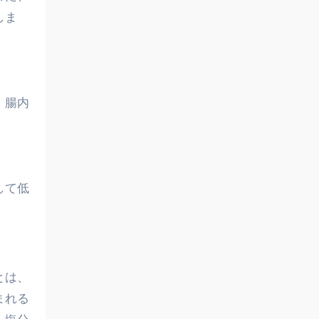
しま
、腸内
して低
とは、
まれる