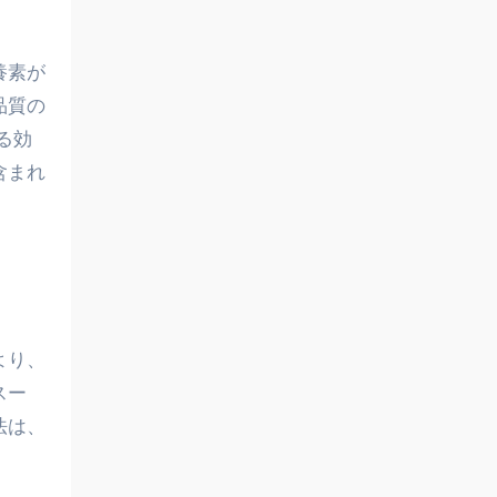
養素が
品質の
る効
含まれ
より、
スー
法は、