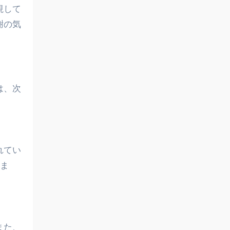
視して
謝の気
は、次
れてい
しま
また、