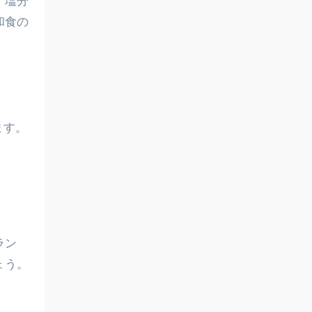
、塩分
和食の
ます。
ラン
ょう。